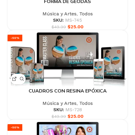
FORMA DE GEODAS
Música y Artes
,
Todos
SKU:
MS-745
$
25.00
$
49.99
-50%
CUADROS CON RESINA EPÓXICA
Música y Artes
,
Todos
SKU:
MS-728
$
25.00
$
49.99
-50%