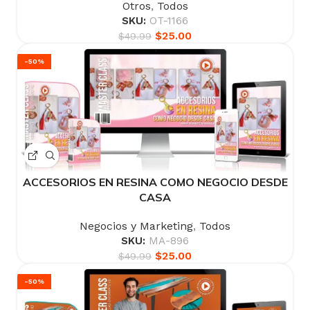
Otros
,
Todos
SKU:
OT-1166
$
25.00
$
49.99
-50%
ACCESORIOS EN RESINA COMO NEGOCIO DESDE
CASA
Negocios y Marketing
,
Todos
SKU:
MA-896
$
25.00
$
49.99
-50%