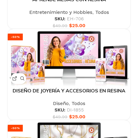
Entretenimiento y Hobbies
,
Todos
SKU:
EH-706
$
25.00
$
49.99
-50%
DISEÑO DE JOYERÍA Y ACCESORIOS EN RESINA
Diseño
,
Todos
SKU:
DI-1855
$
25.00
$
49.99
-50%