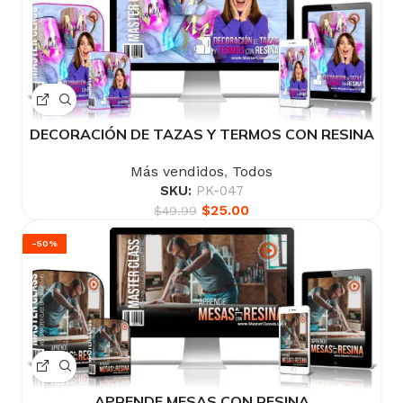
DECORACIÓN DE TAZAS Y TERMOS CON RESINA
Más vendidos
,
Todos
SKU:
PK-047
$
25.00
$
49.99
-50%
APRENDE MESAS CON RESINA