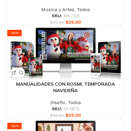
Música y Artes
,
Todos
SKU:
MS-725
$
25.00
$
49.99
-50%
MANUALIDADES CON ROSMI, TEMPORADA
NAVIDEÑA
Diseño
,
Todos
SKU:
DI-1875
$
25.00
$
49.99
-50%