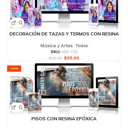
DECORACIÓN DE TAZAS Y TERMOS CON RESINA
Música y Artes
,
Todos
SKU:
MS-722
$
25.00
$
49.99
-50%
PISOS CON RESINA EPÓXICA