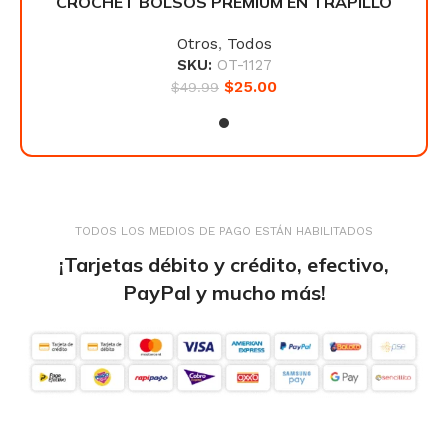
LLO
CROCHET BOLSOS PREMIUM EN TRAPILLO
CR
Otros
,
Todos
SKU:
OT-1127
$
25.00
$
49.99
TODOS LOS MEDIOS DE PAGO ESTÁN HABILITADOS
¡Tarjetas débito y crédito, efectivo,
PayPal y mucho más!