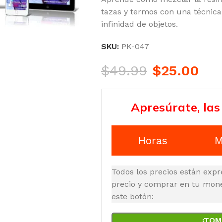
tazas y termos con una técnica
infinidad de objetos.
SKU:
PK-047
$
49.99
$
25.00
Apresúrate, las
Horas
M
Todos los precios están expr
precio y comprar en tu moned
este botón:
¡TOM