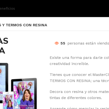
eneficios
 Y TERMOS CON RESINA
AS
55
personas están viend
NA
Existe una forma para darle co
creatividad increíble.
Tienes que conocer el Master
TERMOS CON RESINA; una técni
Decora con resina y otros materi
tintas de diferentes colores.
Aprende cómo mezclar la resin