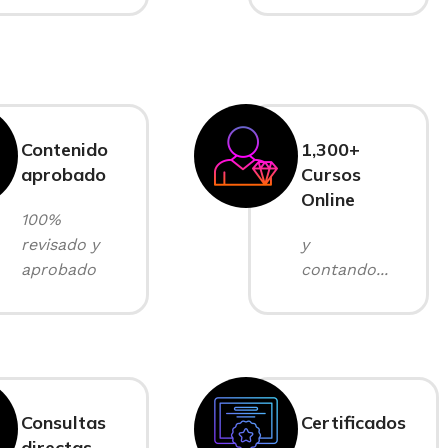
Contenido
1,300+
aprobado
Cursos
Online
100%
revisado y
y
aprobado
contando...
Consultas
Certificados
directas