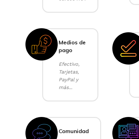
Medios de
pago
Efectivo,
Tarjetas,
PayPal y
más...
Comunidad