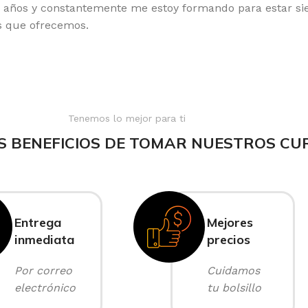
os años y constantemente me estoy formando para estar si
os que ofrecemos.
Tenemos lo mejor para ti
S BENEFICIOS DE TOMAR NUESTROS CU
Entrega
Mejores
inmediata
precios
Por correo
Cuidamos
electrónico
tu bolsillo