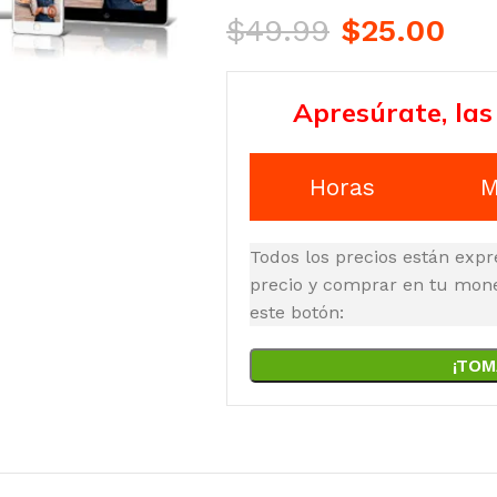
$
49.99
$
25.00
Apresúrate, las
Horas
M
Todos los precios están expr
precio y comprar en tu moned
este botón:
¡TOM