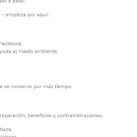
aso a paso:
 – empieza por aquí.
 Facebook.
ayuda al medio ambiente.
e se conserve por más tiempo.
ración, beneficios y contraindicaciones.
abaza.
alabaza.