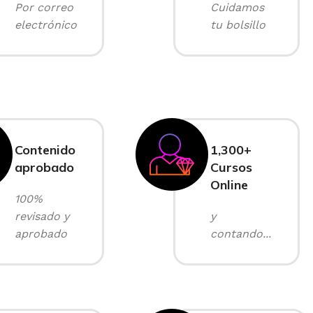
Por correo
Cuidamos
electrónico
tu bolsillo
Contenido
1,300+
aprobado
Cursos
Online
100%
revisado y
y
aprobado
contando...