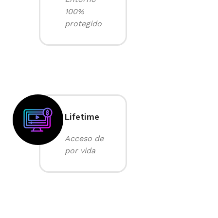
100%
protegido
Lifetime
Acceso de
por vida