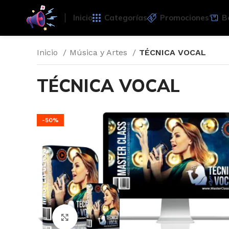
Inicio
Categorías
Promociones
B
Inicio
Música y Artes
TÉCNICA VOCAL
TÉCNICA VOCAL
-50%
Click para agrandar