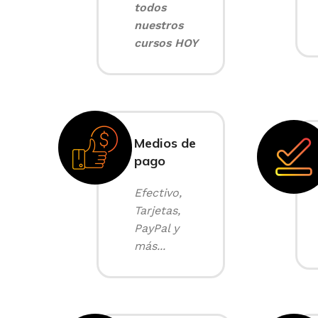
todos
nuestros
cursos HOY
Medios de
pago
Efectivo,
Tarjetas,
PayPal y
más...