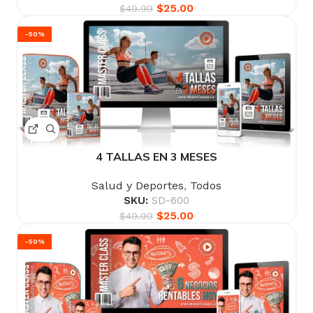
$
25.00
$
49.99
-50%
4 TALLAS EN 3 MESES
Salud y Deportes
,
Todos
SKU:
SD-600
$
25.00
$
49.99
-50%