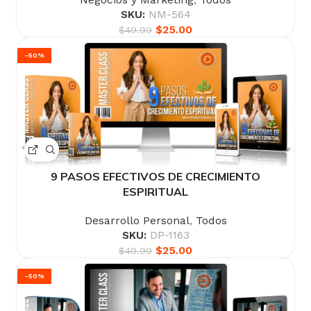
SKU:
NM-564
$
25.00
$
49.99
-50%
9 PASOS EFECTIVOS DE CRECIMIENTO
ESPIRITUAL
Desarrollo Personal
,
Todos
SKU:
DP-1163
$
25.00
$
49.99
-50%