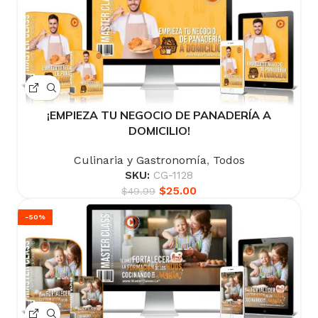
¡EMPIEZA TU NEGOCIO DE PANADERÍA A
DOMICILIO!
Culinaria y Gastronomía
,
Todos
SKU:
CG-1128
$
25.00
$
49.99
-50%