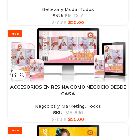
Belleza y Moda
,
Todos
SKU:
BM-1245
$
25.00
$
49.99
-50%
ACCESORIOS EN RESINA COMO NEGOCIO DESDE
CASA
Negocios y Marketing
,
Todos
SKU:
MA-896
$
25.00
$
49.99
-50%