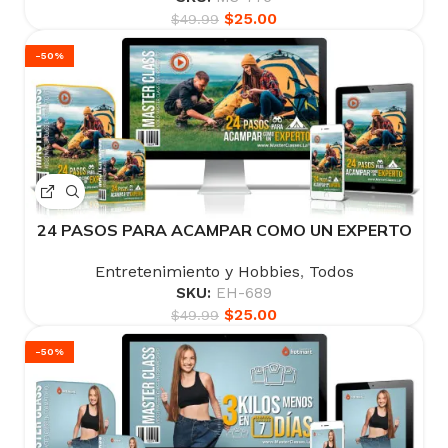
$
25.00
$
49.99
-50%
24 PASOS PARA ACAMPAR COMO UN EXPERTO
Entretenimiento y Hobbies
,
Todos
SKU:
EH-689
$
25.00
$
49.99
-50%