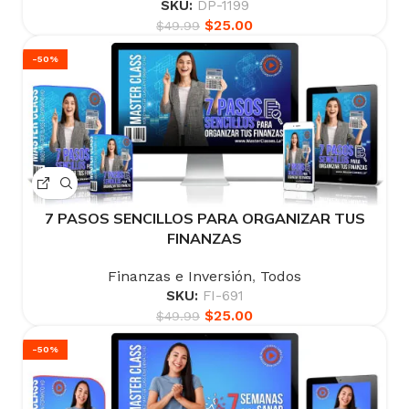
SKU:
DP-1199
$
25.00
$
49.99
-50%
7 PASOS SENCILLOS PARA ORGANIZAR TUS
FINANZAS
Finanzas e Inversión
,
Todos
SKU:
FI-691
$
25.00
$
49.99
-50%