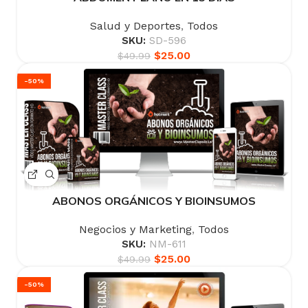
Salud y Deportes
,
Todos
SKU:
SD-596
$
25.00
$
49.99
-50%
ABONOS ORGÁNICOS Y BIOINSUMOS
Negocios y Marketing
,
Todos
SKU:
NM-611
$
25.00
$
49.99
-50%