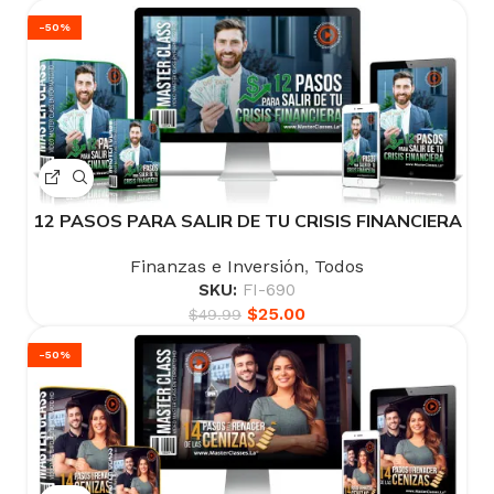
-50%
12 PASOS PARA SALIR DE TU CRISIS FINANCIERA
Finanzas e Inversión
,
Todos
SKU:
FI-690
$
25.00
$
49.99
-50%