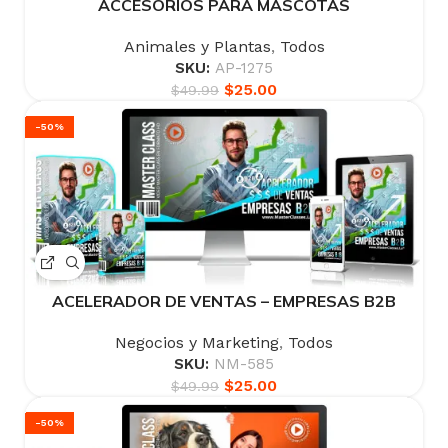
ACCESORIOS PARA MASCOTAS
Animales y Plantas
,
Todos
SKU:
AP-1275
$
25.00
$
49.99
-50%
ACELERADOR DE VENTAS – EMPRESAS B2B
Negocios y Marketing
,
Todos
SKU:
NM-585
$
25.00
$
49.99
-50%