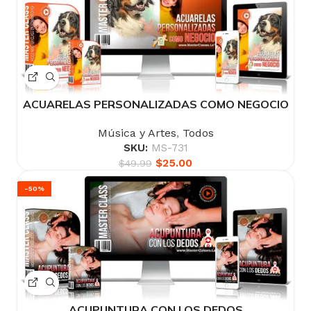
ACUARELAS PERSONALIZADAS COMO NEGOCIO
Música y Artes
,
Todos
SKU:
MS-731
$
25.00
$
49.99
-50%
ACUPUNTURA CON LOS DEDOS