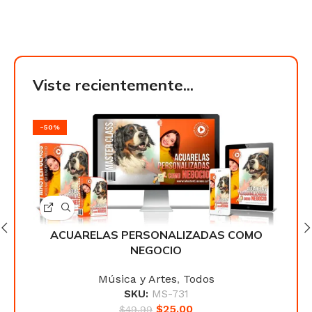
Viste recientemente...
-50%
-50
MO
ACUARELAS PERSONALIZADAS COMO
A
NEGOCIO
Música y Artes
,
Todos
SKU:
MS-731
$
25.00
$
49.99