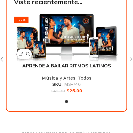
Viste recientemente...
-50%
-50
S
APRENDE A BAILAR RITMOS LATINOS
Música y Artes
,
Todos
SKU:
MS-746
$
25.00
$
49.99