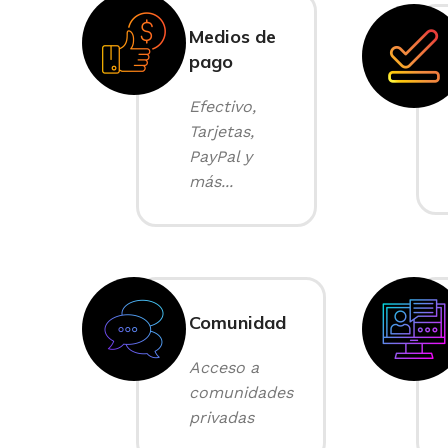
Medios de
pago
Efectivo,
Tarjetas,
PayPal y
más...
Comunidad
Acceso a
comunidades
privadas