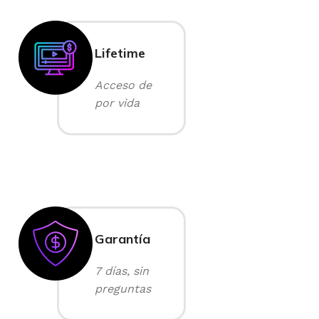
Lifetime
Acceso de
por vida
Garantía
7 días, sin
preguntas