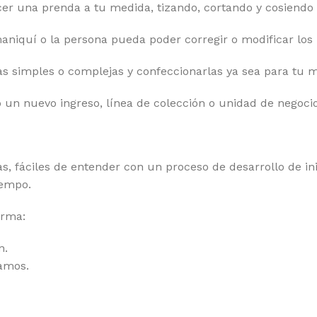
cer una prenda a tu medida, tizando, cortando y cosiendo 
niquí o la persona pueda poder corregir o modificar los p
as simples o complejas y confeccionarlas ya sea para tu m
un nuevo ingreso, línea de colección o unidad de negocio
as, fáciles de entender con un proceso de desarrollo de i
iempo.
orma:
n.
amos.