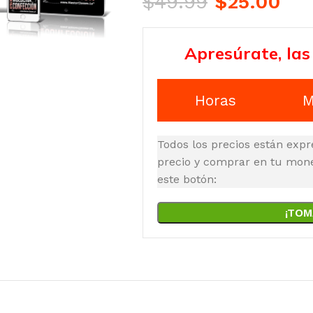
$
49.99
$
25.00
Apresúrate, las
Horas
M
Todos los precios están expr
precio y comprar en tu moned
este botón:
¡TOM