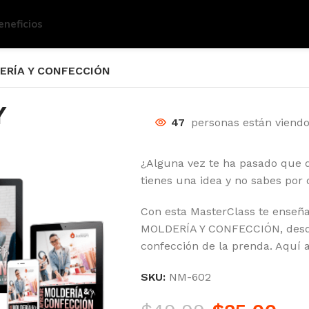
eneficios
ERÍA Y CONFECCIÓN
Y
47
personas están viend
¿Alguna vez te ha pasado que q
tienes una idea y no sabes po
Con esta MasterClass te enseña
MOLDERÍA Y CONFECCIÓN, desde 
confección de la prenda. Aquí 
SKU:
NM-602