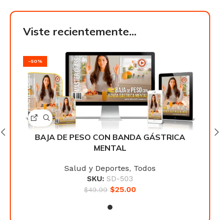
Viste recientemente...
-50%
-50
CA
BAJA DE PESO CON BANDA GÁSTRICA
B
MENTAL
Salud y Deportes
,
Todos
SKU:
SD-503
$
25.00
$
49.99