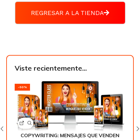
REGRESAR A LA TIENDA
Viste recientemente...
-50%
-50
EN
COPYWRITING: MENSAJES QUE VENDEN
C