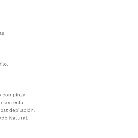
as.
ilo.
s con pinza.
n correcta.
ost depilación.
ado Natural.