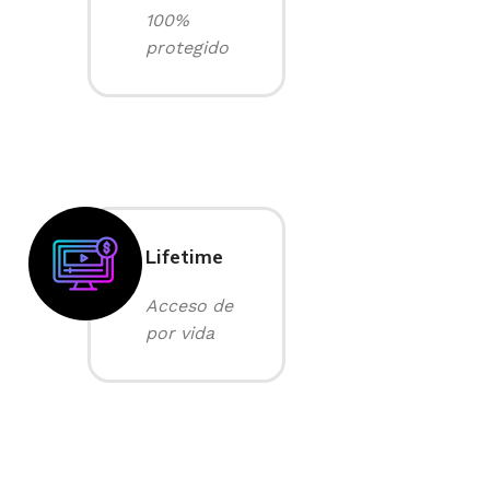
100%
protegido
Lifetime
Acceso de
por vida