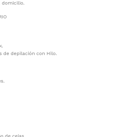
domicilio.
RIO
k.
de depilación con Hilo.
s.
o de cejas.