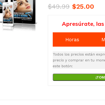
$
49.99
$
25.00
Apresúrate, las
Horas
M
Todos los precios están expr
precio y comprar en tu moned
este botón:
¡TOM