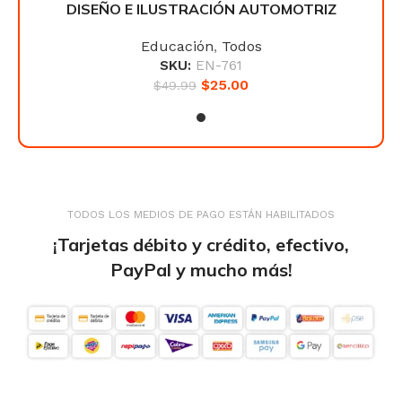
IZ
DISEÑO E ILUSTRACIÓN AUTOMOTRIZ
D
Educación
,
Todos
SKU:
EN-761
$
25.00
$
49.99
TODOS LOS MEDIOS DE PAGO ESTÁN HABILITADOS
¡Tarjetas débito y crédito, efectivo,
PayPal y mucho más!