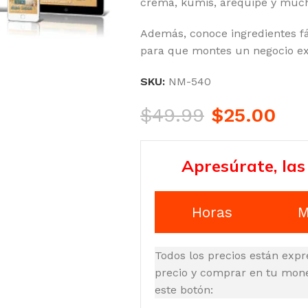
crema, kumis, arequipe y muc
Además, conoce ingredientes fá
para que montes un negocio ex
SKU:
NM-540
$
49.99
$
25.00
Apresúrate, las
Horas
M
Todos los precios están expr
precio y comprar en tu moned
este botón: