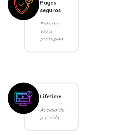
Pagos
seguros
Entorno
100%
protegido
Lifetime
Acceso de
por vida