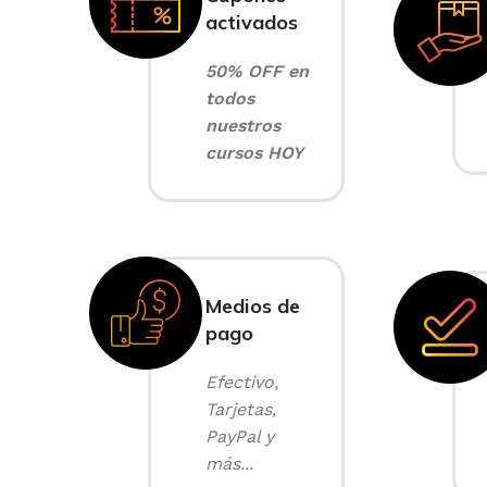
activados
50% OFF en
todos
nuestros
cursos HOY
Medios de
pago
Efectivo,
Tarjetas,
PayPal y
más...