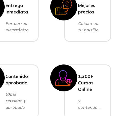
Entrega
Mejores
inmediata
precios
Por correo
Cuidamos
electrónico
tu bolsillo
Contenido
1,300+
aprobado
Cursos
Online
100%
revisado y
y
aprobado
contando...