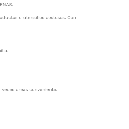
VENAS.
ductos o utensilios costosos. Con
lia.
s veces creas conveniente.