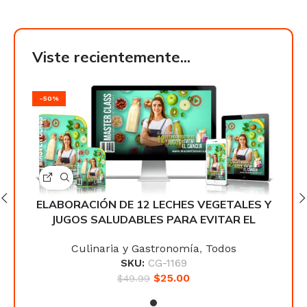
Viste recientemente...
-50%
-50
ES Y
ELABORACIÓN DE 12 LECHES VEGETALES Y
ELA
L
JUGOS SALUDABLES PARA EVITAR EL
CÁNCER
Culinaria y Gastronomía
,
Todos
SKU:
CG-1169
$
25.00
$
49.99