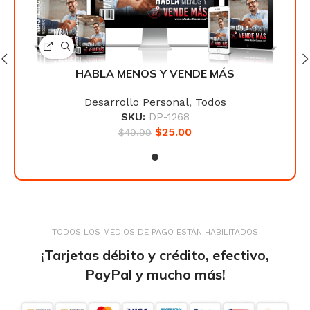
HABLA MENOS Y VENDE MÁS
Desarrollo Personal
,
Todos
SKU:
DP-1268
$
25.00
$
49.99
TODOS LOS MEDIOS DE PAGO ESTÁN HABILITADOS
¡Tarjetas débito y crédito, efectivo,
PayPal y mucho más!