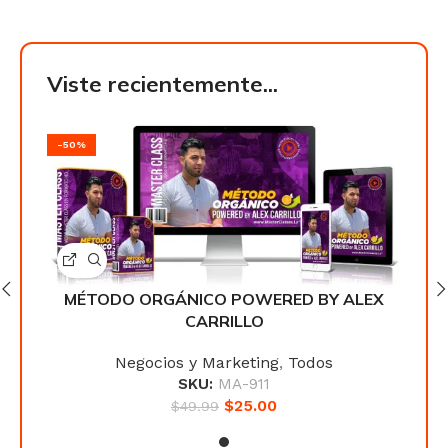
Viste recientemente...
-50%
-50
EX
MÉTODO ORGÁNICO POWERED BY ALEX
M
CARRILLO
Negocios y Marketing
,
Todos
SKU:
MA-911
$
25.00
$
49.99