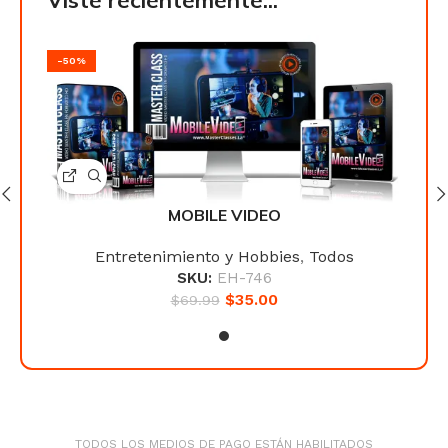
Viste recientemente...
-50%
-50
MOBILE VIDEO
Entretenimiento y Hobbies
,
Todos
SKU:
EH-746
$
35.00
$
69.99
TODOS LOS MEDIOS DE PAGO ESTÁN HABILITADOS