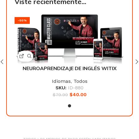
Viste recientemente...
-50%
-50
IX
NEUROAPRENDIZAJE DE INGLÉS WITIX
N
Idiomas
,
Todos
SKU:
ID-880
$
40.00
$
79.99