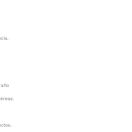
cia.
raño
éreas.
ectos.