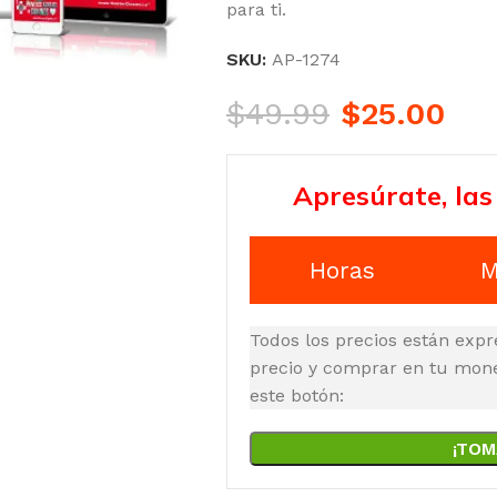
para ti.
SKU:
AP-1274
$
49.99
$
25.00
Apresúrate, las
Horas
M
Todos los precios están expr
precio y comprar en tu moned
este botón:
¡TOM