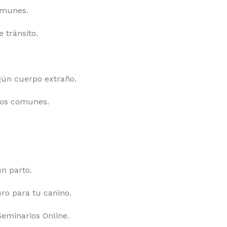
omunes.
 tránsito.
gún cuerpo extraño.
nos comunes.
n parto.
ro para tu canino.
Seminarios Online.