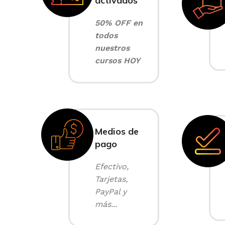
activados
50% OFF en
todos
nuestros
cursos HOY
Medios de
pago
Efectivo,
Tarjetas,
PayPal y
más...