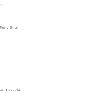
es.
 Feng Shui
 tu mascota.