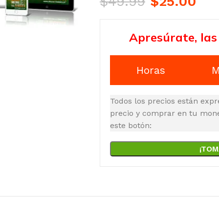
$
49.99
$
25.00
Apresúrate, las
Horas
M
Todos los precios están expr
precio y comprar en tu moned
este botón:
¡TOM