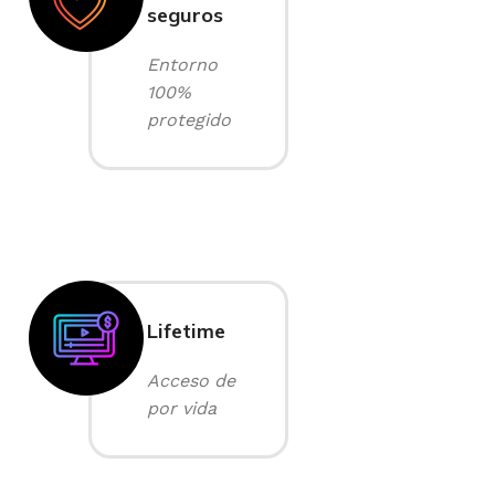
seguros
Entorno
100%
protegido
Lifetime
Acceso de
por vida