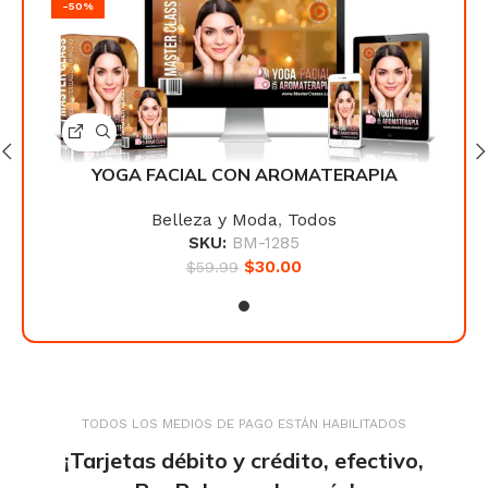
-50%
-50
A
YOGA FACIAL CON AROMATERAPIA
Belleza y Moda
,
Todos
SKU:
BM-1285
$
30.00
$
59.99
TODOS LOS MEDIOS DE PAGO ESTÁN HABILITADOS
¡Tarjetas débito y crédito, efectivo,