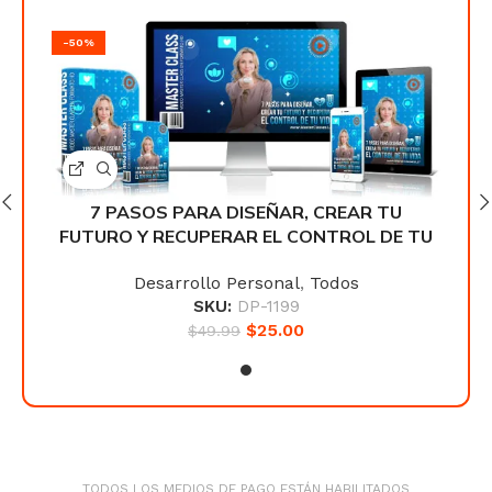
-50%
-50
U
7 PASOS PARA DISEÑAR, CREAR TU
E TU
FUTURO Y RECUPERAR EL CONTROL DE TU
FUT
VIDA
Desarrollo Personal
,
Todos
SKU:
DP-1199
$
25.00
$
49.99
TODOS LOS MEDIOS DE PAGO ESTÁN HABILITADOS