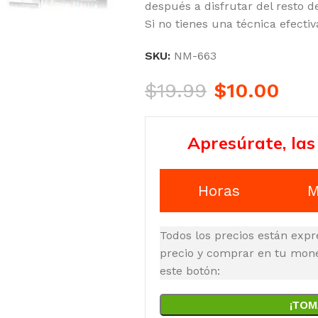
después a disfrutar del resto de
Si no tienes una técnica efecti
SKU:
NM-663
$
19.99
$
10.00
Apresúrate, las
Horas
M
Todos los precios están expr
precio y comprar en tu moned
este botón:
¡TOM