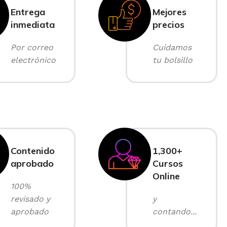
Entrega
Mejores
inmediata
precios
Por correo
Cuidamos
electrónico
tu bolsillo
Contenido
1,300+
aprobado
Cursos
Online
100%
revisado y
y
aprobado
contando...