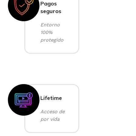
Pagos
seguros
Entorno
100%
protegido
Lifetime
Acceso de
por vida