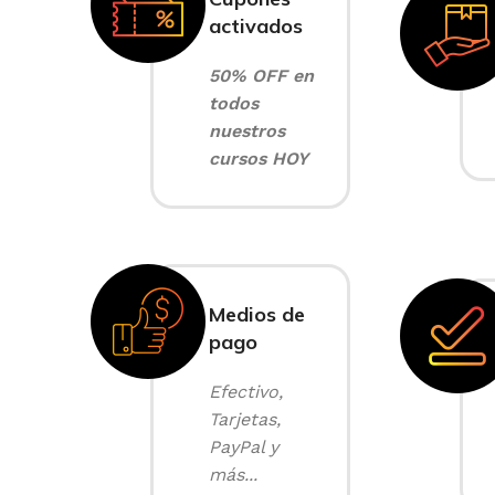
activados
50% OFF en
todos
nuestros
cursos HOY
Medios de
pago
Efectivo,
Tarjetas,
PayPal y
más...