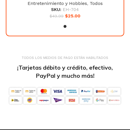
Entretenimiento y Hobbies
,
Todos
SKU:
EH-704
$
25.00
$
49.99
TODOS LOS MEDIOS DE PAGO ESTÁN HABILITADOS
¡Tarjetas débito y crédito, efectivo,
PayPal y mucho más!