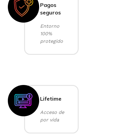
Pagos
seguros
Entorno
100%
protegido
Lifetime
Acceso de
por vida