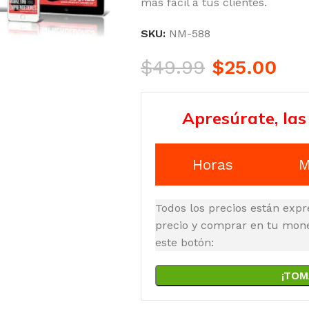
más fácil a tus clientes.
SKU:
NM-588
$
49.99
$
25.00
Apresúrate, las
Horas
M
Todos los precios están expr
precio y comprar en tu moned
este botón:
¡TOM