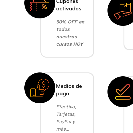
Cupones
activados
50% OFF en
todos
nuestros
cursos HOY
Medios de
pago
Efectivo,
Tarjetas,
PayPal y
más...