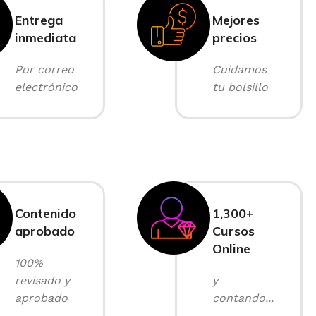
Entrega
Mejores
inmediata
precios
Por correo
Cuidamos
electrónico
tu bolsillo
Contenido
1,300+
aprobado
Cursos
Online
100%
revisado y
y
aprobado
contando...